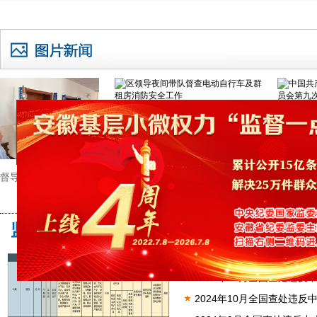
区领导夜间带队督查电动自行车及群
中国共产党安
导调研重点工作
监督曝光
2025年1月全省纪检监察
2024年11月全国查处违反
2024年10月全国查处违反