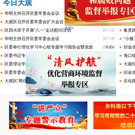
今日大观
工
更多>>
华明主持召开区委常委会会议
邱金
[08-05]
关闭×
大观区召开区委常委会扩大会议
邱金
[08-03]
区四大班子开展“八一”走访慰问活动
集贤
[07-31]
关闭×
华明主持召开区委常委会会议
“小
[07-24]
区委举行理论学习中心组专题学习报告会暨党政
邱金
[07-22]
区委书记专题会议听取巡察情况汇报
海口
[07-21]
区委理论学习中心组举行学习会议
大观
[07-14]
区委常委会会议召开
邱金
[07-10]
大观区“两优一先”表彰大会召开
石化路
[07-02]