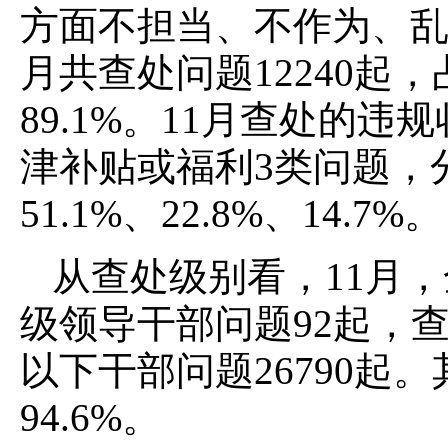
方面不担当、不作为、乱
月共查处问题12240
89.1%。11月查处的
津补贴或福利3类问题，
51.1%、22.8%、14.7%。
从查处级别看，11月
级领导干部问题92起，查
以下干部问题26790
94.6%。