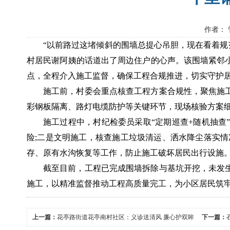
作者： 
“以前路过这堵倾斜的围墙总提心吊胆，现在看着规
村居民谢阿姨的话道出了周边住户的心声。该围墙紧邻小
点，全程介入施工监督，确保工程合规推进，切实守护居
施工前，村委会重点核查工程方案合规性，聚焦施
彩钢板隔离、路灯电缆防护等关键环节，现场核验方案细节
施工过程中，村纪检委员采取“定期巡查+随机抽
险;二是文明施工，核查施工垃圾清运、洒水降尘落实情况
存、原有水沟恢复等工作，防止施工破坏居民出行设施。
截至目前，工程已完成围墙拆除与基坑开挖，未发
施工，以精准监督推动工程高质量完工，为小区居民筑
上一篇：
花亭路街道花亭南村社区：义诊送清风 廉心护双眸
下一篇：