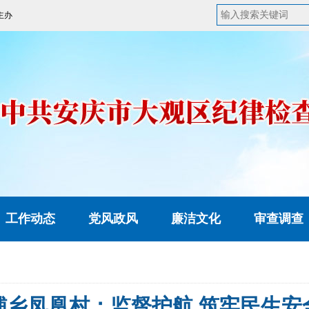
主办
工作动态
党风政风
廉洁文化
审查调查
铺乡凤凰村：监督护航 筑牢民生安